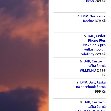
Profi
749 Kč
D4P, Nákoleník
Rookie
379 Kč
D4P, i-Pilot
Phone Plus
Nákoleník pro
velké mobilní
telefony
729 Kč
D4P, Cestovní
taška černá
WEEKEND
2 199
Kč
D4P, Daily taška
na notebook černá
999 Kč
D4P, Cestovní
taška černá
CROSSCOUNTRY