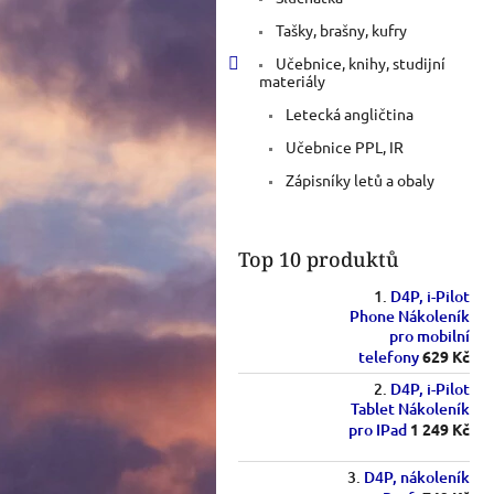
n
e
Tašky, brašny, kufry
l
Učebnice, knihy, studijní
materiály
Letecká angličtina
Učebnice PPL, IR
Zápisníky letů a obaly
Top 10 produktů
D4P, i-Pilot
Phone Nákoleník
pro mobilní
telefony
629 Kč
D4P, i-Pilot
Tablet Nákoleník
pro IPad
1 249 Kč
D4P, nákoleník