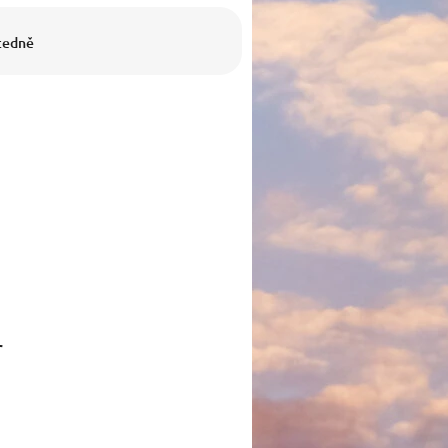
cedně
r