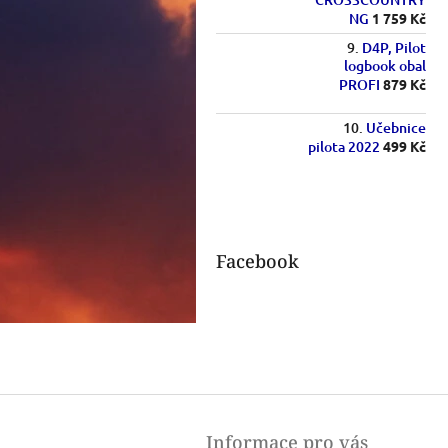
NG
1 759 Kč
D4P, Pilot
logbook obal
PROFI
879 Kč
Učebnice
pilota 2022
499 Kč
Facebook
Z
á
Informace pro vás