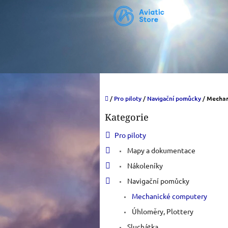
Přejít
na
obsah
Domů
/
Pro piloty
/
Navigační pomůcky
/
Mechan
P
Kategorie
o
Přeskočit
kategorie
s
Pro piloty
t
r
Mapy a dokumentace
a
Nákoleníky
n
Navigační pomůcky
n
í
Mechanické computery
p
Úhloměry, Plottery
a
Sluchátka