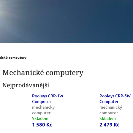
ické computery
Mechanické computery
Nejprodávanější
Pooleys CRP-1W
Pooleys CRP-5W
Computer
Computer
mechanický
mechanický
computer
computer
Skladem
Skladem
1 580 Kč
2 479 Kč